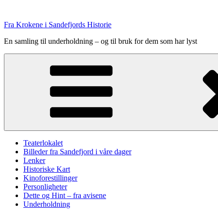
Skip
to
Fra Krokene i Sandefjords Historie
content
En samling til underholdning – og til bruk for dem som har lyst
Teaterlokalet
Billeder fra Sandefjord i våre dager
Lenker
Historiske Kart
Kinoforestillinger
Personligheter
Dette og Hint – fra avisene
Underholdning