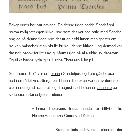
Bakgrunnen her bør nevnes: På denne tiden hadde Sandefjord
nokså nylig fått egen kirke, noe som det var noe strid med Sandar
om; og på denne tiden brøt det ut en strid innen menigheten om
hvilken salmebok man skulle bruke i denne kirken – og dermed var
det nok behov for litt saklig informasjon på alle sider av debatten.
Og slikt hadde tydeligvis Hanna Thoresen å by på.
Sommeren 1874 var det
brann
i Sandefjord og flere gårder brant
ned i området ved Storgaten. Hanna Thoresen var en av dem som
ble, i noen grad, rammet, og 8 august hadde hun en
annonse
på
siste side i Sandefjords Tidende:
«Hanna Thoresens Industrihandel er tilflyttet fru
Helene Andersens Gaard ved Kirken.
Sammesteds indleveres Følgende, der