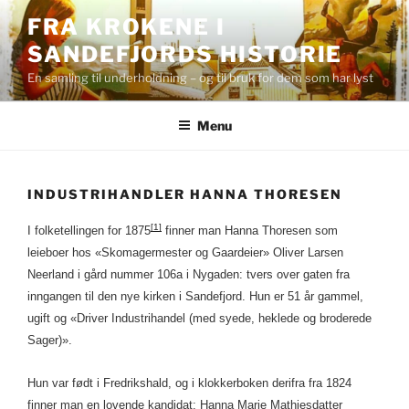
Skip
FRA KROKENE I
to
SANDEFJORDS HISTORIE
content
En samling til underholdning – og til bruk for dem som har lyst
Menu
INDUSTRIHANDLER HANNA THORESEN
[1]
I folketellingen for 1875
finner man Hanna Thoresen som
leieboer hos «Skomagermester og Gaardeier» Oliver Larsen
Neerland i gård nummer 106a i Nygaden: tvers over gaten fra
inngangen til den nye kirken i Sandefjord. Hun er 51 år gammel,
ugift og «Driver Industrihandel (med syede, heklede og broderede
Sager)».
Hun var født i Fredrikshald, og i klokkerboken derifra fra 1824
finner man en lovende kandidat: Hanna Marie Mathiesdatter