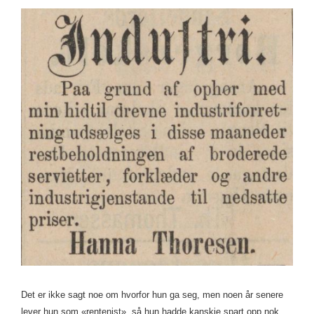
Det er ikke sagt noe om hvorfor hun ga seg, men noen år senere
lever hun som «rentenist», så hun hadde kanskje spart opp nok