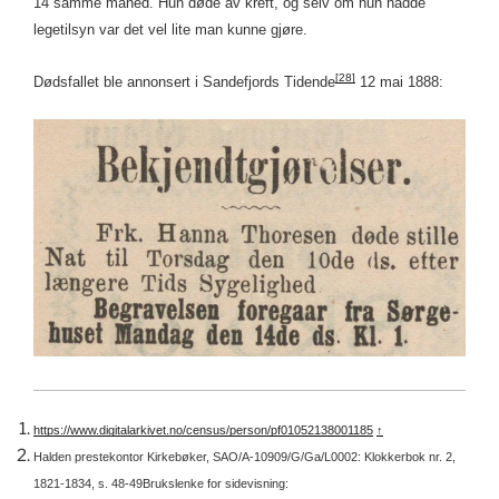
14 samme måned. Hun døde av kreft, og selv om hun hadde
legetilsyn var det vel lite man kunne gjøre.
[28]
Dødsfallet ble annonsert i Sandefjords Tidende
12 mai 1888:
https://www.digitalarkivet.no/census/person/pf01052138001185
↑
Halden prestekontor Kirkebøker, SAO/A-10909/G/Ga/L0002: Klokkerbok nr. 2,
1821-1834, s. 48-49
Brukslenke for sidevisning: