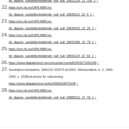
nb_digavis_sandefjordstidende_null_null_18821216_21_100_1
↑
https://urn.nb.no/URN:NBN:no-
nb_digavis_sandefjordstidende_null_null_18830113_22_4_1
↑
https://urn.nb.no/URN:NBN:no-
nb_digavis_sandefjordstidende_null_null_18830331_22_25_1
↑
https://urn.nb.no/URN:NBN:no-
nb_digavis_sandefjordstidende_null_null_18831006_22_79_1
↑
https://urn.nb.no/URN:NBN:no-
nb_digavis_sandefjordstidende_null_null_18831124_22_93_1
↑
https://www.digitalarkivet.no/census/person/pf01053271001199
↑
Sandefjord kirkebøker, SAKO/A-315/F/Fa/L0002: Ministerialbok nr. 2, 1880-
1894, s. 232
Brukslenke for sidevisning:
https://www.digitalarkivet.no/kb20060628070108
↑
https://urn.nb.no/URN:NBN:no-
nb_digavis_sandefjordstidende_null_null_18880512_27_43_1
↑