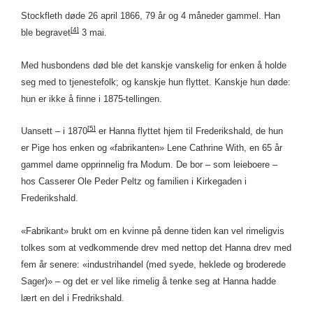
Stockfleth døde 26 april 1866, 79 år og 4 måneder gammel. Han
[4]
ble begravet
3 mai.
Med husbondens død ble det kanskje vanskelig for enken å holde
seg med to tjenestefolk; og kanskje hun flyttet. Kanskje hun døde:
hun er ikke å finne i 1875-tellingen.
[5]
Uansett – i 1870
er Hanna flyttet hjem til Frederikshald, de hun
er Pige hos enken og «fabrikanten» Lene Cathrine With, en 65 år
gammel dame opprinnelig fra Modum. De bor – som leieboere –
hos Casserer Ole Peder Peltz og familien i Kirkegaden i
Frederikshald.
«Fabrikant» brukt om en kvinne på denne tiden kan vel rimeligvis
tolkes som at vedkommende drev med nettop det Hanna drev med
fem år senere: «industrihandel (med syede, heklede og broderede
Sager)» – og det er vel like rimelig å tenke seg at Hanna hadde
lært en del i Fredrikshald.