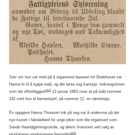
Selv om hun var med på å organisere basaren for Bedehuset var
Hanna fri til å kjøpe lodd, og det lønte seg kanskje: trekningslisten
[22]
som ble offentliggjort
13 januar 1883 viser at på lodd nummer
142 vant hun et barneskjerf; på nummer 12, en nøstetopp.
Én oppgave Hanna Thoresen tok på seg var å undervise på det
nye kurset i håndarbeid for unge piker som ble organisert som
Sande Haandgjerningsskole, og delvis finansiert ved salg av
[23]
produktene ungdommene fremstilte
: