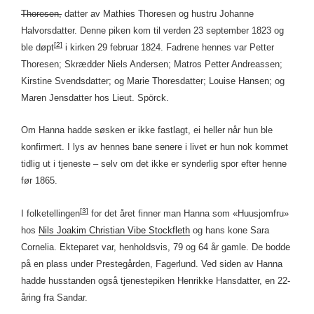
Thoresen,
datter av Mathies Thoresen og hustru Johanne
Halvorsdatter. Denne piken kom til verden 23 september 1823 og
[2]
ble døpt
i kirken 29 februar 1824. Fadrene hennes var Petter
Thoresen; Skrædder Niels Andersen; Matros Petter Andreassen;
Kirstine Svendsdatter; og Marie Thoresdatter; Louise Hansen; og
Maren Jensdatter hos Lieut. Spörck.
Om Hanna hadde søsken er ikke fastlagt, ei heller når hun ble
konfirmert. I lys av hennes bane senere i livet er hun nok kommet
tidlig ut i tjeneste – selv om det ikke er synderlig spor efter henne
før 1865.
[3]
I folketellingen
for det året finner man Hanna som «Huusjomfru»
hos
Nils Joakim Christian Vibe Stockfleth
og hans kone Sara
Cornelia. Ekteparet var, henholdsvis, 79 og 64 år gamle. De bodde
på en plass under Prestegården, Fagerlund. Ved siden av Hanna
hadde husstanden også tjenestepiken Henrikke Hansdatter, en 22-
åring fra Sandar.