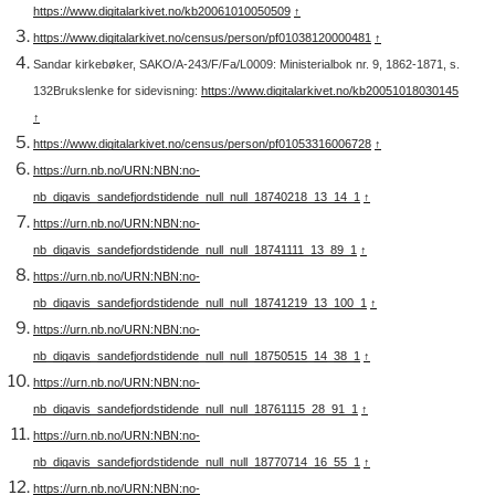
https://www.digitalarkivet.no/kb20061010050509
↑
https://www.digitalarkivet.no/census/person/pf01038120000481
↑
Sandar kirkebøker, SAKO/A-243/F/Fa/L0009: Ministerialbok nr. 9, 1862-1871, s.
132
Brukslenke for sidevisning:
https://www.digitalarkivet.no/kb20051018030145
↑
https://www.digitalarkivet.no/census/person/pf01053316006728
↑
https://urn.nb.no/URN:NBN:no-
nb_digavis_sandefjordstidende_null_null_18740218_13_14_1
↑
https://urn.nb.no/URN:NBN:no-
nb_digavis_sandefjordstidende_null_null_18741111_13_89_1
↑
https://urn.nb.no/URN:NBN:no-
nb_digavis_sandefjordstidende_null_null_18741219_13_100_1
↑
https://urn.nb.no/URN:NBN:no-
nb_digavis_sandefjordstidende_null_null_18750515_14_38_1
↑
https://urn.nb.no/URN:NBN:no-
nb_digavis_sandefjordstidende_null_null_18761115_28_91_1
↑
https://urn.nb.no/URN:NBN:no-
nb_digavis_sandefjordstidende_null_null_18770714_16_55_1
↑
https://urn.nb.no/URN:NBN:no-