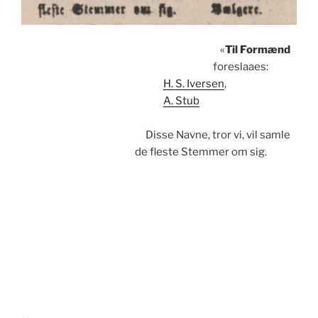
«
Til Formænd
foreslaaes:
H. S. Iversen
,
A. Stub
Disse Navne, tror vi, vil samle
de fleste Stemmer om sig.