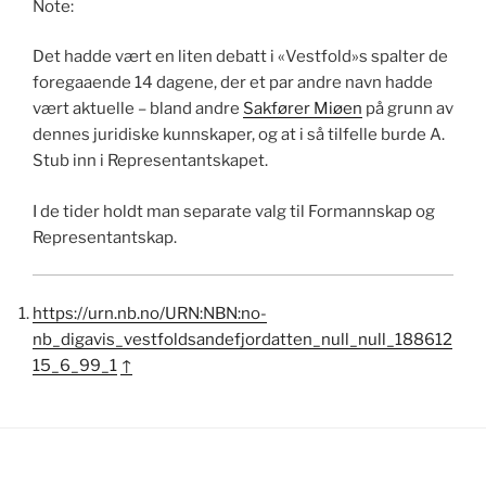
Note:
Det hadde vært en liten debatt i «Vestfold»s spalter de
foregaaende 14 dagene, der et par andre navn hadde
vært aktuelle – bland andre
Sakfører Miøen
på grunn av
dennes juridiske kunnskaper, og at i så tilfelle burde A.
Stub inn i Representantskapet.
I de tider holdt man separate valg til Formannskap og
Representantskap.
https://urn.nb.no/URN:NBN:no-
nb_digavis_vestfoldsandefjordatten_null_null_188612
15_6_99_1
↑