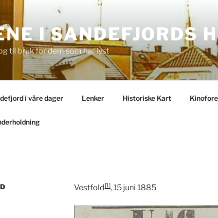
NE I SANDEFJORDS H
og til bruk for dem som har lyst
ndefjord i våre dager
Lenker
Historiske Kart
Kinofore
derholdning
[1]
AD
Vestfold
, 15 juni 1885