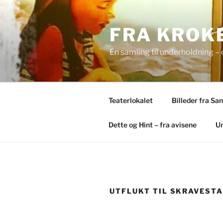
Skip
to
FRA KROKE
content
En samling til underholdning – 
Teaterlokalet
Billeder fra Sa
Dette og Hint – fra avisene
Un
UTFLUKT TIL SKRAVEST