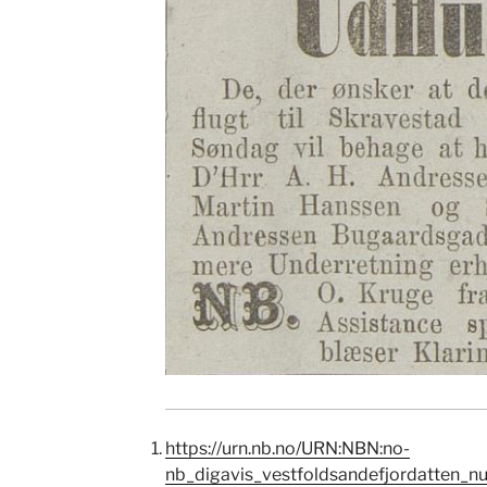
https://urn.nb.no/URN:NBN:no-
nb_digavis_vestfoldsandefjordatten_n