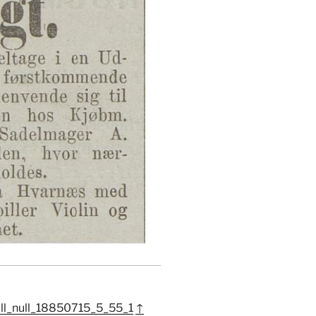
ull_null_18850715_5_55_1
↑