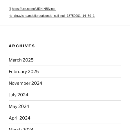
[i]
https://urn.nb.no/URN:NBN:no-
nb_digavis_sandefjordstidende_null_null_18750901_14_69_1
ARCHIVES
March 2025
February 2025
November 2024
July 2024
May 2024
April 2024
March 2024