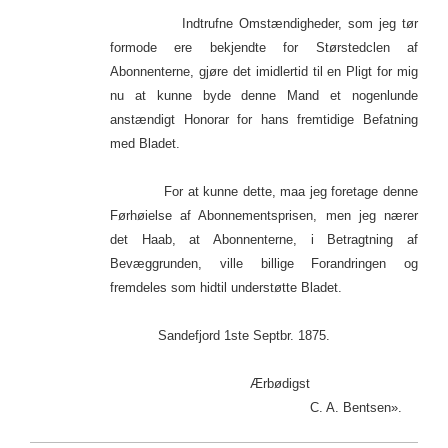
Indtrufne Omstændigheder, som jeg tør
formode ere bekjendte for Størstedclen af
Abonnenterne, gjøre det imidlertid til en Pligt for mig
nu at kunne byde denne Mand et nogenlunde
anstændigt Honorar for hans fremtidige Befatning
med Bladet.
For at kunne dette, maa jeg foretage denne
Førhøielse af Abonnementsprisen, men jeg nærer
det Haab, at Abonnenterne, i Betragtning af
Bevæggrunden, ville billige Forandringen og
fremdeles som hidtil understøtte Bladet.
Sandefjord 1ste Septbr. 1875.
Ærbødigst
C. A. Bentsen».