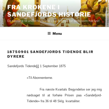
Skip
FRA KROKENE I
to
SANDEFJORDS HISTORIE
content
En samling til underholdning – og til bruk for dem som har lyst
Menu
18750901 SANDEFJORDS TIDENDE BLIR
DYRERE
Sandefjords Tidende
[i]
1 September 1875
«Til Abonnenterne.
Fra næste Kvartals Begyndelse ser jeg mig
nødsaget til at forhøie Prisen paa «Sandefjord-
Tidende» fra 36 til 48 Sklg. kvartaliter.