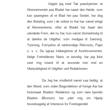
Uagtet jeg med Tak paaskjønner, at
Abonnementet paa Bladet har naaet den Høide, som
kan paaregnes af et Blad her paa Stedet, har dog
den Betaling, som i de sidste to Aar har været erlagt
af Abonnenterne, efter at Bladet har faaet den
udvidede Form, det nu har, kun været tilstrækkelig til
at dække de Udgifter, som medgaa til Sætning,
Trykning, Fornyelse af nødvendige Rekvisita, Papir
o. s. v. Da ogsaa Indtægterne af Avertissementer,
ifølge Forholdenes Natur, er tarvelig, har jeg ikke
seet mig istand til at anvende mer end en
Ubetydelighed til Udgifter ved Redaktionen.
Da Jeg har imidlertid været saa heldig, at
den Mand, som siden Begyndelsen af forrige Aar har
forestaaet Bladets Redaktion og som nøie kjender
Bladets Økonomi, har ydet mig sin Hjælp
hovedsagelig af Interesse for Foretagendet.