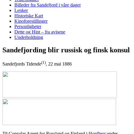
Billeder fra Sandefjord i våre dager
Lenker
Historiske Kart
Kinoforestillinger
Personligheter
Dette og Hint – fra avisene
Underholdning
Sandefjording blir russisk og finsk konsul
(1)
Sandefjords Tidende
, 22 mai 1886
Til Consular Agent for Russland og Finland i
Honfleur
under