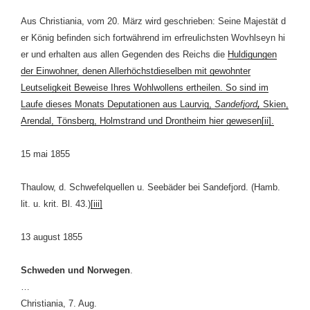
Aus Christiania, vom 20. März wird geschrieben: Seine Majestät d
er König befinden sich fortwährend im erfreulichsten Wovhlseyn hi
er und erhalten aus allen Gegenden des Reichs die
Huldigungen
der Einwohner, denen Allerhöchstdieselben mit gewohnter
Leutseligkeit Beweise Ihres Wohlwollens ertheilen. So sind im
Laufe dieses Monats Deputationen aus Laurvig,
Sandefjord
,
Skien,
Arendal, Tönsberg, Holmstrand und Drontheim hier gewesen[ii].
15 mai 1855
Thaulow, d. Schwefelquellen u. Seebäder bei Sandefjord. (Hamb.
lit. u. krit. Bl. 43.)
[iii]
13 august 1855
Schweden
und
Norwegen
.
…
Christiania, 7. Aug.