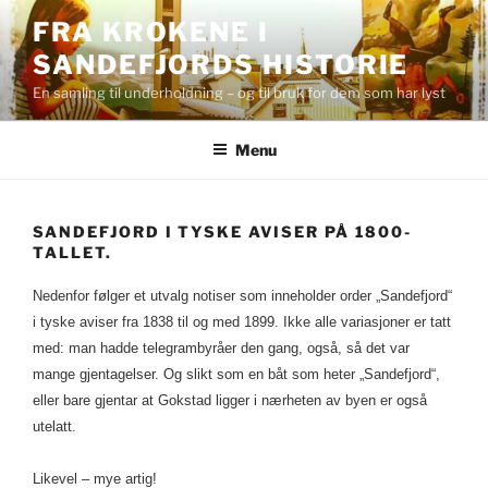
Skip
FRA KROKENE I
to
SANDEFJORDS HISTORIE
content
En samling til underholdning – og til bruk for dem som har lyst
Menu
SANDEFJORD I TYSKE AVISER PÅ 1800-
TALLET.
Nedenfor følger et utvalg notiser som inneholder order „Sandefjord“
i tyske aviser fra 1838 til og med 1899. Ikke alle variasjoner er tatt
med: man hadde telegrambyråer den gang, også, så det var
mange gjentagelser. Og slikt som en båt som heter „Sandefjord“,
eller bare gjentar at Gokstad ligger i nærheten av byen er også
utelatt.
Likevel – mye artig!