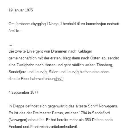
19 januar 1875
Om jernbaneutbygging i Norge, i henhold til en kommissjon nedsatt
året før:
…
Die zweite Linie geht von Drammen nach Kaldager
gemeinschaftlich mit der ersten, biegt dann nach Osten ab, sendet
eine Zweigbahn nach Horten und geht südlich weiter. Tönsberg,
Sandefjord und Laurvig, Skien und Laurvig bleiben also ohne
directe Eisenbahnverbindung
[xv]
.
4 september 1877
In Dieppe befindet sich gegenwärtig das älteste Schiff Norwegens.
Es ist das der Dreimaster Petrus, welcher 1784 in Sandefjord
(Norwegen) erbaut ist. Er hat bereits mehr als 350 Reisen nach
England und Frankreich zurückgelegt
[xvi]
.