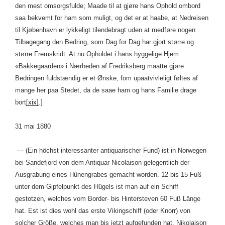
den mest omsorgsfulde; Maade til at gjøre hans Ophold ombord
saa bekvemt for ham som muligt, og det er at haabe, at Nedreisen
til Kjøbenhavn er lykkeligt tilendebragt uden at medføre nogen
Tilbagegang den Bedring, som Dag for Dag har gjort større og
større Fremskridt. At nu Opholdet i hans hyggelige Hjem
«Bakkegaarden» i Nærheden af Fredriksberg maatte gjøre
Bedringen fuldstændig er et Ønske, fom upaatvivleligt føltes af
mange her paa Stedet, da de saae ham og hans Familie drage
bort
[xix]
.]
31 mai 1880
— (Ein höchst interessanter antiquarischer Fund) ist in Norwegen
bei Sandefjord von dem Antiquar Nicolaison gelegentlich der
Ausgrabung eines Hünengrabes gemacht worden. 12 bis 15 Fuß
unter dem Gipfelpunkt des Hügels ist man auf ein Schiff
gestotzen, welches vom Border- bis Hintersteven 60 Fuß Länge
hat. Est ist dies wohl das erste Vikingschiff (oder Knorr) von
solcher Größe, welches man bis jetzt aufgefunden hat. Nikolaison