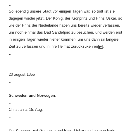
…
So lebendig unsere Stadt vor einigen Tagen war, so todt ist sie
dagegen wieder jetzt. Der König, der Kronprinz und Prinz Oskar, so
wie der Prinz der Niederlande haben uns bereits wieder verlassen,
um noch einmal das Bad Sandefjord zu besuchen, und werden erst
in einigen Tagen wieder hieher kommen, um uns dann sir längere
Zeit zu verlassen und in ihre Heimat zurückzukehren
[iv]
.
…
20 august 1855
…
Schweden
und
Norwegen
.
…
Christiania, 15. Aug.
…
Der Kronprinz mit Gemahlin und Prinz Oskar sind noch in bade