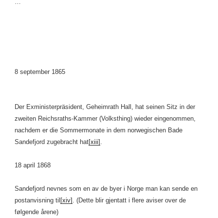
…
8 september 1865
Der Exministerpräsident, Geheimrath Hall, hat seinen Sitz in der
zweiten Reichsraths-Kammer (Volksthing) wieder eingenommen,
nachdem er die Sommermonate in dem norwegischen Bade
Sandefjord zugebracht hat
[xiii]
.
18 april 1868
Sandefjord nevnes som en av de byer i Norge man kan sende en
postanvisning til
[xiv]
. (Dette blir gjentatt i flere aviser over de
følgende årene)