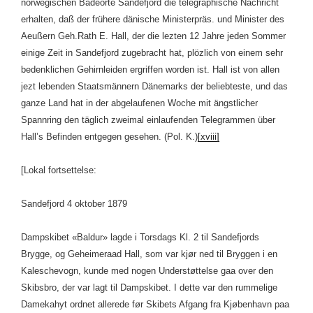
norwegischen Badeorte Sandefjord die telegraphische Nachricht
erhalten, daß der frühere dänische Ministerpräs. und Minister des
Aeußern Geh.Rath E. Hall, der die lezten 12 Jahre jeden Sommer
einige Zeit in Sandefjord zugebracht hat, plözlich von einem sehr
bedenklichen Gehirnleiden ergriffen worden ist. Hall ist von allen
jezt lebenden Staatsmännern Dänemarks der beliebteste, und das
ganze Land hat in der abgelaufenen Woche mit ängstlicher
Spannring den täglich zweimal einlaufenden Telegrammen über
Hall’s Befinden entgegen gesehen. (Pol. K.)
[xviii]
[Lokal fortsettelse:
Sandefjord 4 oktober 1879
Dampskibet «Baldur» lagde i Torsdags Kl. 2 til Sandefjords
Brygge, og Geheimeraad Hall, som var kjør ned til Bryggen i en
Kaleschevogn, kunde med nogen Understøttelse gaa over den
Skibsbro, der var lagt til Dampskibet. I dette var den rummelige
Damekahyt ordnet allerede før Skibets Afgang fra Kjøbenhavn paa