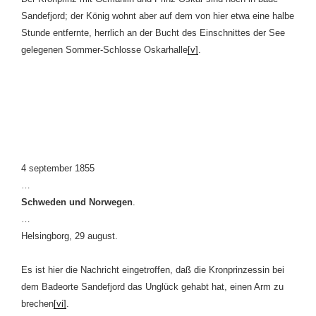
Sandefjord; der König wohnt aber auf dem von hier etwa eine halbe
Stunde entfernte, herrlich an der Bucht des Einschnittes der See
gelegenen Sommer-Schlosse Oskarhalle
[v]
.
4 september 1855
…
Schweden
und
Norwegen
.
…
Helsingborg, 29 august.
Es ist hier die Nachricht eingetroffen, daß die Kronprinzessin bei
dem Badeorte Sandefjord das Unglück gehabt hat, einen Arm zu
brechen
[vi]
.