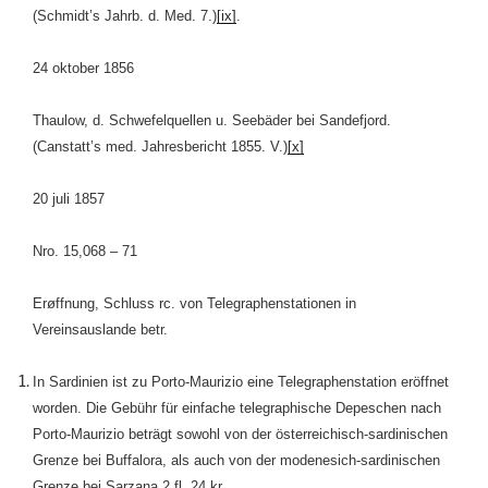
(Schmidt’s Jahrb. d. Med. 7.)
[ix]
.
24 oktober 1856
Thaulow, d. Schwefelquellen u. Seebäder bei Sandefjord.
(Canstatt’s med. Jahresbericht 1855. V.)
[x]
20 juli 1857
Nro. 15,068 – 71
Erøffnung, Schluss rc. von Telegraphenstationen in
Vereinsauslande betr.
In Sardinien ist zu Porto-Maurizio eine Telegraphenstation eröffnet
worden. Die Gebühr für einfache telegraphische Depeschen nach
Porto-Maurizio beträgt sowohl von der österreichisch-sardinischen
Grenze bei Buffalora, als auch von der modenesich-sardinischen
Grenze bei Sarzana 2 fl. 24 kr.