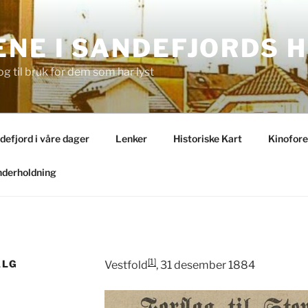
NE I SANDEFJORDS H
og til bruk for dem som har lyst
ndefjord i våre dager
Lenker
Historiske Kart
Kinofore
derholdning
[1]
ALG
Vestfold
, 31 desember 1884