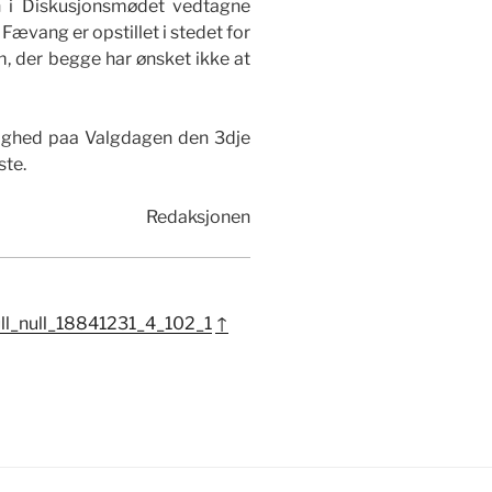
n i Diskusjonsmødet vedtagne
n Fævang er opstillet i stedet for
 der begge har ønsket ikke at
Enighed paa Valgdagen den 3dje
ste.
Redaksjonen
ull_null_18841231_4_102_1
↑