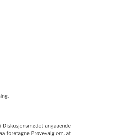
ing.
e i Diskusjonsmødet angaaende
paa foretagne Prøvevalg om, at