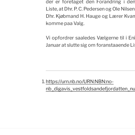
der er foretaget den Forandring i de
Liste, at Dhr. P. C. Pedersen og Ole Nilse
Dhr. Kjøbmand H. Hauge og Lærer Kvam,
komme paa Valg.
Vi opfordrer saaledes Vælgerne til i 
Januar at slutte sig om foranstaaende Li
https://urn.nb.no/URN:NBN:no-
nb_digavis_vestfoldsandefjordatten_n