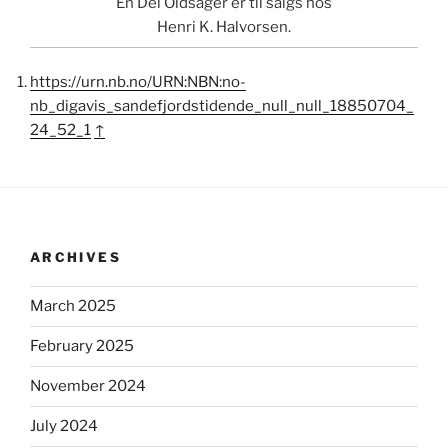
En Del Oldsager er til salgs hos
Henri K. Halvorsen.
https://urn.nb.no/URN:NBN:no-
nb_digavis_sandefjordstidende_null_null_18850704_
24_52_1
↑
ARCHIVES
March 2025
February 2025
November 2024
July 2024