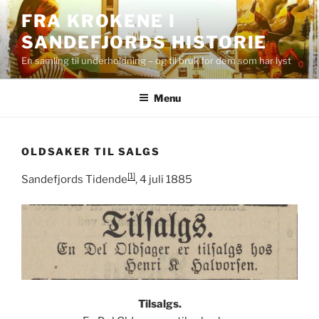
Skip
FRA KROKENE I
to
SANDEFJORDS HISTORIE
content
En samling til underholdning – og til bruk for dem som har lyst
Menu
OLDSAKER TIL SALGS
[1]
Sandefjords Tidende
, 4 juli 1885
Tilsalgs.