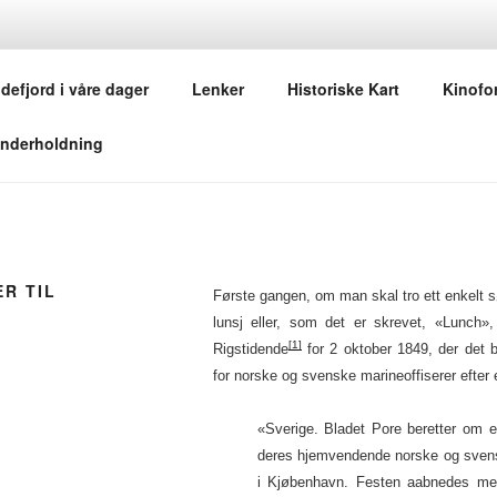
NE I SANDEFJORDS H
ndefjord i våre dager
Lenker
Historiske Kart
Kinofor
 til bruk for dem som har lyst
nderholdning
R TIL
Første gangen, om man skal tro ett enkelt sø
lunsj eller, som det er skrevet, «Lunch»
[1]
Rigstidende
for 2 oktober 1849, der det b
for norske og svenske marineoffiserer efter
«Sverige. Bladet Pore beretter om e
deres hjemvendende norske og svens
i Kjøbenhavn. Festen aabnedes med 