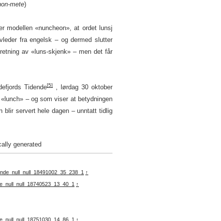
non-mete
)
er modellen «nuncheon», at ordet lunsj
leder fra engelsk – og dermed slutter
 retning av «luns-skjenk» – men det får
[5]
defjords Tidende
, lørdag 30 oktober
 «lunch» – og som viser at betydningen
 blir servert hele dagen – unntatt tidlig
dende_null_null_18491002_35_238_1
↑
de_null_null_18740523_13_40_1
↑
de_null_null_18751030_14_86_1
↑