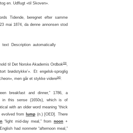
tog en. Udflugt «til Skoven».
ords Tidende, beregnet efter samme
23 mai 1874, da denne annonsen stod
[3]
nhold til Det Norske Akademis Ordbok
,
tort brødstykke’». Et engelsk-sproglig
[4]
ncheon», men går et stykke videre
:
een breakfast and dinner,” 1786, a
) in this sense (1650s), which is of
entical with an older word meaning “thick
s evolved from
lump
(n.) [OED]. There
on
“light mid-day meal,” from
noon
+
 English had
nonmete
“afternoon meal,”