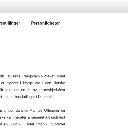
ISTORIE
estillinger
Personligheter
k i avisene i Nasjonalbiblioteket, ordet
, er trykket i Norge var i den Norske
lir brukt om en del av en avskjedsfest
 et besøk hos kolleger i Danmark:
n af den danske Marines Officierer for
ke kammerater arrangeret Afskedsfest
en „lunch” i Hotel Phønix, hvorefter