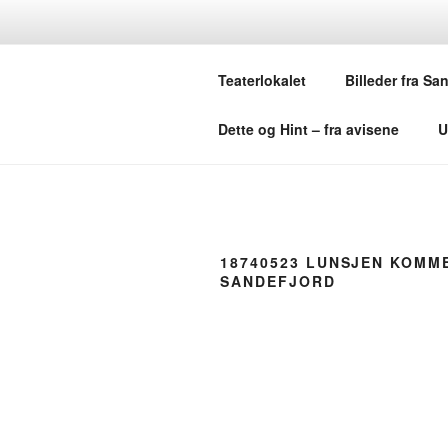
Skip
to
FRA KROKE
content
Teaterlokalet
Billeder fra Sa
En samling til underholdning – og
Dette og Hint – fra avisene
U
18740523 LUNSJEN KOMME
SANDEFJORD