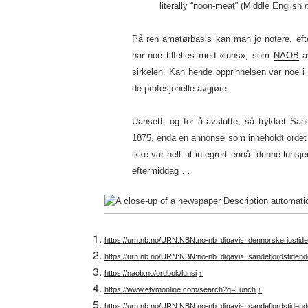
literally “noon-meat” (Middle English
På ren amatørbasis kan man jo notere, eft
har noe tilfelles med «luns», som
NAOB
av
sirkelen. Kan hende opprinnelsen var noe i
de profesjonelle avgjøre.
Uansett, og for å avslutte, så trykket San
1875, enda en annonse som inneholdt ordet
ikke var helt ut integrert ennå: denne lunsjen
eftermiddag …
https://urn.nb.no/URN:NBN:no-nb_digavis_dennorskerigsti
https://urn.nb.no/URN:NBN:no-nb_digavis_sandefjordstiden
https://naob.no/ordbok/lunsj
↑
https://www.etymonline.com/search?q=Lunch
↑
https://urn.nb.no/URN:NBN:no-nb_digavis_sandefjordstiden