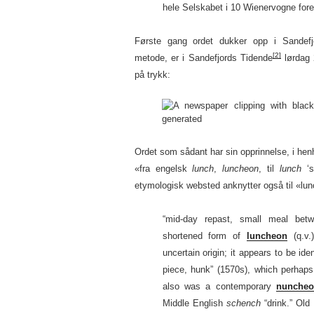
hele Selskabet i 10 Wienervogne fore
Første gang ordet dukker opp i Sandefj
[2]
metode, er i Sandefjords Tidende
lørdag 
på trykk:
Ordet som sådant har sin opprinnelse, i he
«fra engelsk
lunch
,
luncheon
, til
lunch
‘s
etymologisk websted anknytter også til «lu
“mid-day repast, small meal betw
shortened form of
luncheon
(q.v.
uncertain origin; it appears to be id
piece, hunk” (1570s), which perhap
also was a contemporary
nunche
Middle English
schench
“drink.” Old