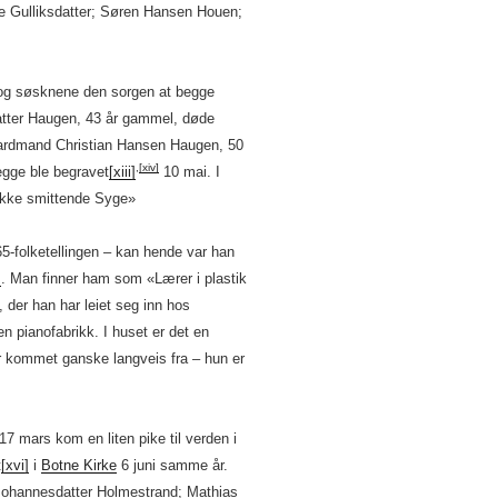
e Gulliksdatter; Søren Hansen Houen;
 og søsknene den sorgen at begge
atter Haugen, 43 år gammel, døde
ardmand Christian Hansen Haugen, 50
,
[xiv]
egge ble begravet
[xiii]
10 mai. I
«Ikke smittende Syge»
5-folketellingen – kan hende var han
]
. Man finner ham som «Lærer i plastik
, der han har leiet seg inn hos
 pianofabrikk. I huset er det en
ar kommet ganske langveis fra – hun er
7 mars kom en liten pike til verden i
t
[xvi]
i
Botne Kirke
6 juni samme år.
Johannesdatter Holmestrand; Mathias