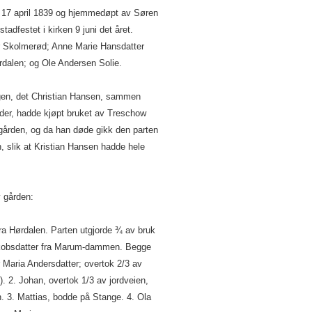
dt 17 april 1839 og hjemmedøpt av Søren
stadfestet i kirken 9 juni det året.
r Skolmerød; Anne Marie Hansdatter
dalen; og Ole Andersen Solie.
augen, det Christian Hansen, sammen
der, hadde kjøpt bruket av Treschow
v gården, og da han døde gikk den parten
, slik at Kristian Hansen hadde hele
v gården:
ra Hørdalen. Parten utgjorde ¾ av bruk
Jakobsdatter fra Marum-dammen. Begge
 Maria Andersdatter; overtok 2/3 av
. 2. Johan, overtok 1/3 av jordveien,
. 3. Mattias, bodde på Stange. 4. Ola