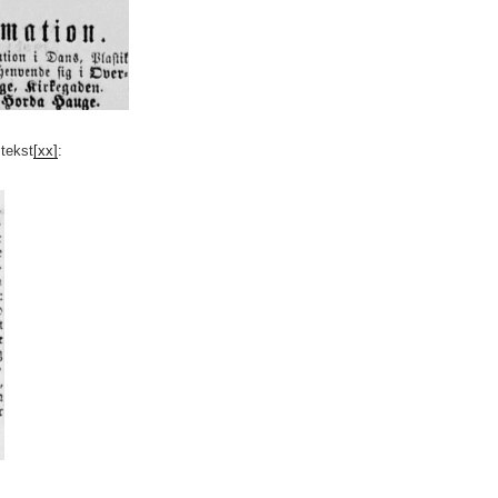
 tekst
[xx]
: