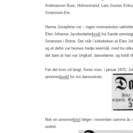
Andreassen Bure, Holmestrand; Lars Gustav Eriks
Smørstein-Eie.
Hanna Josephine var – ingen overraskelse uektefød
Elen Johanne Jacobsdatter
[xvii]
fra Sande presteg
Smørsten i Botne. Det står i kirkeboken at Elen Joh
og at dette var hennes tredje leiermål, med tre u
det bare at han var Ungkarl, danselærer, og holdt til 
Før det kom så langt, finner man, i januar 1870, Jo
annonse
[xviii]
for sin danseskole:
Nok en annonse
[xix]
følger i november samme år, m
endret: