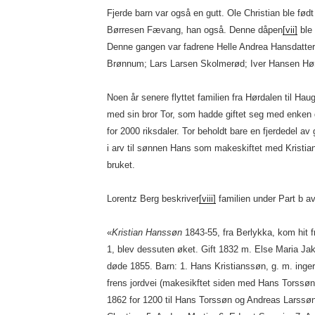
Fjerde barn var også en gutt. Ole Christian ble fø
Børresen Fævang, han også. Denne dåpen
[vii]
ble 
Denne gangen var fadrene Helle Andrea Hansdatte
Brønnum; Lars Larsen Skolmerød; Iver Hansen Hør
Noen år senere flyttet familien fra Hørdalen til H
med sin bror Tor, som hadde giftet seg med enken 
for 2000 riksdaler. Tor beholdt bare en fjerdedel a
i arv til sønnen Hans som makeskiftet med Kristian
bruket.
Lorentz Berg beskriver
[viii]
familien under Part b a
«
Kristian Hanssøn
1843-55, fra Berlykka, kom hit f
1, blev dessuten øket. Gift 1832 m. Else Maria 
døde 1855. Barn: 1. Hans Kristianssøn, g. m. inger
frens jordvei (makesikftet siden med Hans Torssøn)
1862 for 1200 til Hans Torssøn og Andreas Larssøn