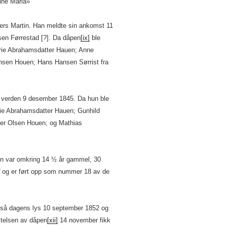
Anne Maria»
Anders Martin. Han meldte sin ankomst 11
en Førrestad [?]. Da dåpen
[ix]
ble
Marie Abrahamsdatter Hauen; Anne
Hansen Houen; Hans Hansen Sørrist fra
il verden 9 desember 1845. Da hun ble
ie Abrahamsdatter Hauen; Gunhild
der Olsen Houen; og Mathias
n var omkring 14 ½ år gammel, 30
og er ført opp som nummer 18 av de
om så dagens lys 10 september 1852 og
telsen av dåpen
[xii]
14 november fikk