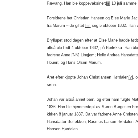
Fævang. Han ble koppevaksinert
[ii]
10 juli samme 
Foreldrene het Christian Hansen og Else Marie Jac
fra Marum – de giftet
[iii]
seg 5 oktober 1832. Han v
Bryllupet stod dagen efter at Else Marie hadde fø
altså ble født 4 oktober 1832, på Berløkka. Han bl
fadrene Anne [NN] Lingjem; Helle Andrea Hansdatte
Houen; og Hans Olsen Marum.
Året efter kjøpte Johan Christiansen Hørdalen
[v]
, o
sønn.
Johan var altså annet barn, og efter ham fulgte M
1836. Han ble hjemmedøpt av Søren Børgesen Fæv
kirken 8 januar 1837. Da var fadrene Anne Christen
Hansdatter Berløkken, Rasmus Larsen Hørdalen; 
Hansen Hørdalen.