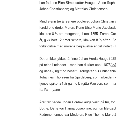
han fadrene Elen Simondatter Hougen; Anne Sophi
Johan Christiansen; og Matthias Christiansen.
Mindre enn tre år senere opplevet Johan Christian
foreldrene døde. Moren, Kone Else Marie Jacobsd
klokken 8 ¾ om morgenen, 1 mai 1855. Faren, Ga
år, gikk bort 12 timer senere, klokken 8 ¾ aften. B
forbindelse med morens begravelse er det notert 
Det er ikke lykkes å finne Johan Horda-Hauge i 186
på reise i utlandet – men han dukker opp i 1875
[xv
og dans», ugift og bosatt i Torvgaten 5 i Christiania
Johannes Thoresen fra Spydeberg, som arbeider i en
tjenestepike, 24 år gamle Birgitta Paulsen, som h
fra Færøyane.
Året før hadde Johan Horda-Hauge vært på tur, for 1
Botne. Dette var Hanna Josephine, og hun ble døp
Fadrene hennes var Moderen; Pige Thorine Marie 