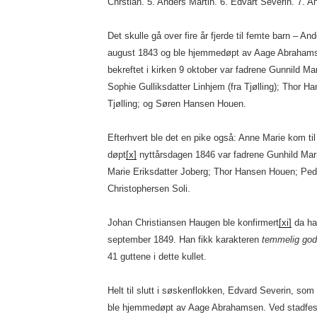
Chrstian. 5. Anders Martin. 6. Edvart Severin. 7. 
Det skulle gå over fire år fjerde til femte barn – 
august 1843 og ble hjemmedøpt av Aage Abrahams
bekreftet i kirken 9 oktober var fadrene Gunnild 
Sophie Gulliksdatter Linhjem (fra Tjølling); Thor 
Tjølling; og Søren Hansen Houen.
Efterhvert ble det en pike også: Anne Marie kom t
døpt
[x]
nyttårsdagen 1846 var fadrene Gunhild Mar
Marie Eriksdatter Joberg; Thor Hansen Houen; Pe
Christophersen Soli.
Johan Christiansen Haugen ble konfirmert
[xi]
da ha
september 1849. Han fikk karakteren
temmelig god
41 guttene i dette kullet.
Helt til slutt i søskenflokken, Edvard Severin, s
ble hjemmedøpt av Aage Abrahamsen. Ved stadfes