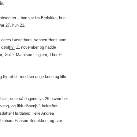
år.
obsdatter – han var fra Berlykka, hun
ar 27, hun 21.
dt deres første barn, sønnen Hans som
e døpt
[iv]
11 november og hadde
r; Gullik Mathisen Lingjem; Thor H.
g flyttet dit med sin unge kone og lille
athias, som så dagens lys 26 november
ang, og fikk dåpen
[vi]
bekreftet i
sdatter Hørdalen; Helle Andrea
Abraham Hansen Berløkken; og Iver