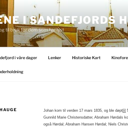
NE I SANDEFJORDS H
og til bruk for dem som har lyst
ndefjord i våre dager
Lenker
Historiske Kart
Kinofore
derholdning
 HAUGE
Johan kom til verden 17 mars 1835, og ble døpt
[i]
5
Gunnild Marie Christensdatter, Abraham Hørdals kon
også Hørdal; Abraham Hansen Hørdal; Niels Christ