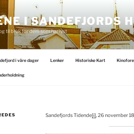
NE I SANDEFJORDS H
og til bruk for dem som har lyst
ndefjord i våre dager
Lenker
Historiske Kart
Kinofore
derholdning
REDES
Sandefjords Tidende
[i]
, 26 november 1