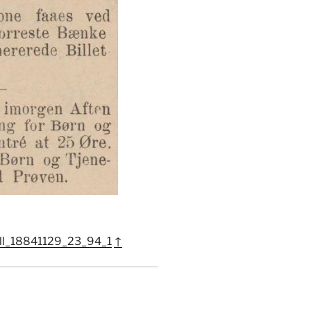
ull_18841129_23_94_1
↑