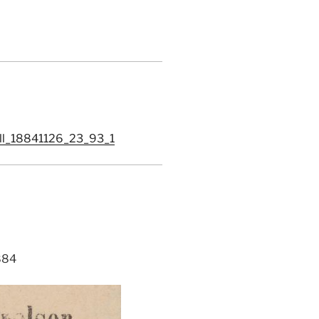
ull_18841126_23_93_1
884