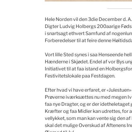
Hele Norden vil den 3die December d. 
Digter Ludvig Holbergs 200aarige Fødsel
i snartsagt ethvert Samfund af nogenlun
Forberedelser til at feire denne Høitid
Vort lille Sted synes i saa Henseende hell
Hænderne i Skjødet. Endel af vor Bys un
Initiativet til at faa istand en Holbergsfor
Festivitetslokale paa Festdagen.
Efter hvad vi have erfaret, er «Julestuen» 
Prøverne iværksættes nu med megen Iver.
faa nye Dragter, og er der idetheletaget
Kræfter og faa Midler kan udrettes, for a
vellykket, som man kan vente sig den af 
skal det mulige Overskud af Aftenens I