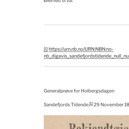
Øiemed til Jul.
[i]
https://urn.nb.no/URN:NBN:no-
nb_digavis_sandefjordstidende_null_n
Generalprøve for Holbergsdagen
[1]
Sandefjords Tidende,
29 November 1