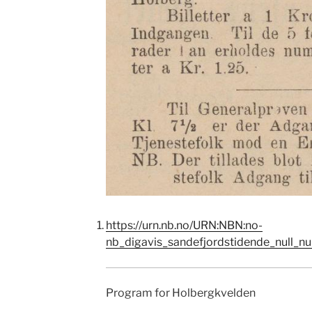
https://urn.nb.no/URN:NBN:no-
nb_digavis_sandefjordstidende_null_n
Program for Holbergkvelden