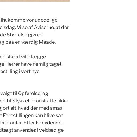
A. ihukomme vor udødelige
sdag. Vi se af Aviserne, at der
de Størrelse gjøres
sdag paa en værdig Maade.
er ikke at ville lægge
ge Herrer have nemlig taget
estilling i vort nye
valgt til Opførelse, og
 Til Stykket er anskaffet ikke
 gjort alt, hvad der med smaa
t Forestillingen kan blive saa
Diletanter. Efter Forlydende
ndtægt anvendes i veldædige