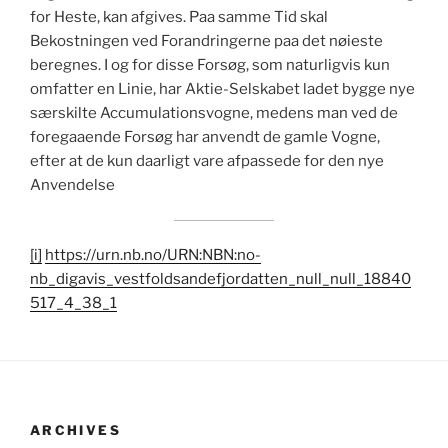
for Heste, kan afgives. Paa samme Tid skal
Bekostningen ved Forandringerne paa det nøieste
beregnes. I og for disse Forsøg, som naturligvis kun
omfatter en Linie, har Aktie-Selskabet ladet bygge nye
særskilte Accumulationsvogne, medens man ved de
foregaaende Forsøg har anvendt de gamle Vogne,
efter at de kun daarligt vare afpassede for den nye
Anvendelse
[i]
https://urn.nb.no/URN:NBN:no-
nb_digavis_vestfoldsandefjordatten_null_null_18840
517_4_38_1
ARCHIVES