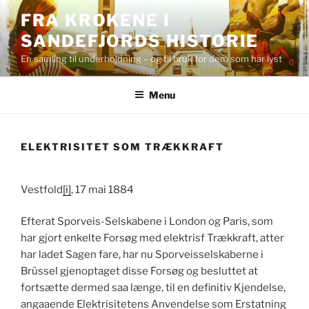
Skip
FRA KROKENE I
to
SANDEFJORDS HISTORIE
content
En samling til underholdning – og til bruk for dem som har lyst
Menu
ELEKTRISITET SOM TRÆKKRAFT
Vestfold
[i]
, 17 mai 1884
Efterat Sporveis-Selskabene i London og Paris, som
har gjort enkelte Forsøg med elektrisf Trækkraft, atter
har ladet Sagen fare, har nu Sporveisselskaberne i
Brüssel gjenoptaget disse Forsøg og besluttet at
fortsætte dermed saa længe, til en definitiv Kjendelse,
angaaende Elektrisitetens Anvendelse som Erstatning