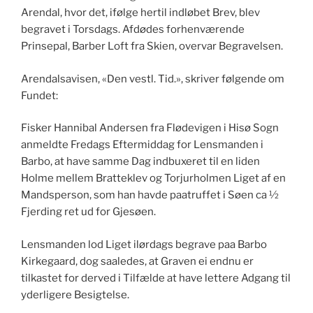
Arendal, hvor det, ifølge hertil indløbet Brev, blev
begravet i Torsdags. Afdødes forhenværende
Prinsepal, Barber Loft fra Skien, overvar Begravelsen.
Arendalsavisen, «Den vestl. Tid.», skriver følgende om
Fundet:
Fisker Hannibal Andersen fra Flødevigen i Hisø Sogn
anmeldte Fredags Eftermiddag for Lensmanden i
Barbo, at have samme Dag indbuxeret til en liden
Holme mellem Bratteklev og Torjurholmen Liget af en
Mandsperson, som han havde paatruffet i Søen ca ½
Fjerding ret ud for Gjesøen.
Lensmanden lod Liget ilørdags begrave paa Barbo
Kirkegaard, dog saaledes, at Graven ei endnu er
tilkastet for derved i Tilfælde at have lettere Adgang til
yderligere Besigtelse.