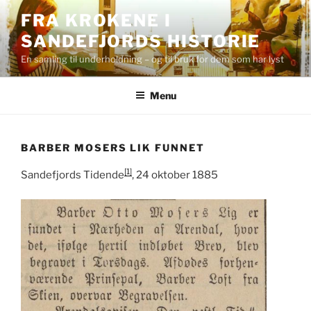
Skip
FRA KROKENE I
to
SANDEFJORDS HISTORIE
content
En samling til underholdning – og til bruk for dem som har lyst
Menu
BARBER MOSERS LIK FUNNET
[1]
Sandefjords Tidende
, 24 oktober 1885