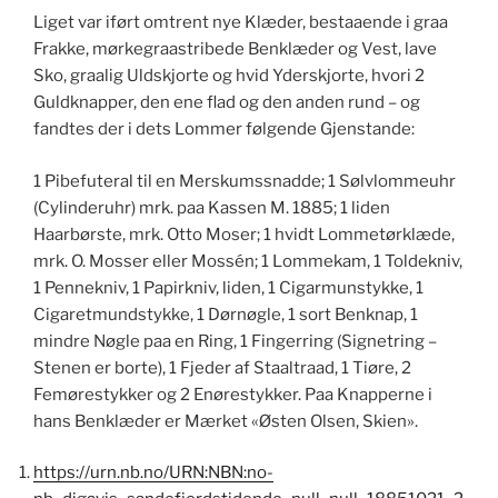
Liget var iført omtrent nye Klæder, bestaaende i graa
Frakke, mørkegraastribede Benklæder og Vest, lave
Sko, graalig Uldskjorte og hvid Yderskjorte, hvori 2
Guldknapper, den ene flad og den anden rund – og
fandtes der i dets Lommer følgende Gjenstande:
1 Pibefuteral til en Merskumssnadde; 1 Sølvlommeuhr
(Cylinderuhr) mrk. paa Kassen M. 1885; 1 liden
Haarbørste, mrk. Otto Moser; 1 hvidt Lommetørklæde,
mrk. O. Mosser eller Mossén; 1 Lommekam, 1 Toldekniv,
1 Pennekniv, 1 Papirkniv, liden, 1 Cigarmunstykke, 1
Cigaretmundstykke, 1 Dørnøgle, 1 sort Benknap, 1
mindre Nøgle paa en Ring, 1 Fingerring (Signetring –
Stenen er borte), 1 Fjeder af Staaltraad, 1 Tiøre, 2
Femørestykker og 2 Enørestykker. Paa Knapperne i
hans Benklæder er Mærket «Østen Olsen, Skien».
https://urn.nb.no/URN:NBN:no-