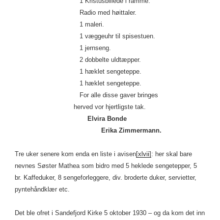
1 Kristusbillede i ramme.
Radio med høittaler.
1 maleri.
1 væggeuhr til spisestuen.
1 jernseng.
2 dobbelte uldtæpper.
1 hæklet sengeteppe.
1 hæklet sengeteppe.
For alle disse gaver bringes
herved vor hjertligste tak.
Elvira Bonde
Erika Zimmermann.
Tre uker senere kom enda en liste i avisen
[xlvii]
: her skal bare
nevnes Søster Mathea som bidro med 5 heklede sengetepper, 5
br. Kaffeduker, 8 sengeforleggere, div. broderte duker, servietter,
pyntehåndklær etc.
Det ble ofret i Sandefjord Kirke 5 oktober 1930 – og da kom det inn