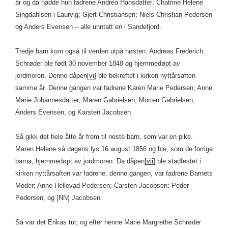
år og da hadde hun fadrene Andrea Hansdatter; Chatrine Helene
Singdahlsen i Laurvig; Gjert Christiansen; Niels Christian Pedersen
og Anders Evensen – alle unntatt en i Sandefjord.
Tredje barn kom også til verden utpå høsten. Andreas Frederich
Schrøder ble født 30 november 1848 og hjemmedøpt av
jordmoren. Denne dåpen
[vi]
ble bekreftet i kirken nyttårsaften
samme år. Denne gangen var fadrene Karen Marie Pedersen; Anne
Marie Johannesdatter; Maren Gabrielsen; Morten Gabrielsen;
Anders Evensen; og Karsten Jacobsen.
Så gikk det hele åtte år frem til neste barn, som var en pike.
Maren Helene så dagens lys 16 august 1856 og ble, som de forrige
barna, hjemmedøpt av jordmoren. Da dåpen
[vii]
ble stadfestet i
kirken nyttårsaften var fadrene, denne gangen, var fadrene Barnets
Moder; Anne Hellevad Pedersen; Carsten Jacobsen; Peder
Pedersen; og [NN] Jacobsen.
Så var det Erikas tur, og efter henne Marie Margrethe Schrøder