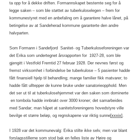
ta opp for å dekke driften. Formannskapet bestemte seg for å
legge saken – som ble støttet av tuberkuloselegen – frem for
kommunestyret med en anbefaling om å garantere halve lånet, på
betingelse av at Sandeherad kommune garanterte den andre
halvparten.
Som Formann i Sandefjord Sanitet- og Tuberkuloseforeningen var
det Erika som undertegnet årsrapporten for 1927-28, som ble
gjengitt i Vestfold Fremtid 27 februar 1928. Der nevnes først og
fremst virksomhet i forbindelse be tuberkulose – 5 pasienter hadde
fått finansiell hjelp til behandling; mange familier fikk matvarer; to
hadde fått ulltepper de kunne bruke under sanatorieopphold. Men
det ser ut til at tuberkulosehjemmet var den saken som dominerte
en tombola hadde innbrakt over 3000 kroner; det samarbeides
med Sandar; man håpet at sanitetsforeningens hovedstyre ville
bevilge et større beløp, og regnskapene var riktig sunne
[xxxix]
.
I 1928 var det kommunevalg: Erika stilte ikke selv, men var blant
forslagsstillerne som stod bak en felles liste av Høire og