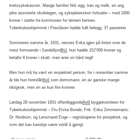
kretssykekassen. Mange familier fikk egg, tran og melk; en ung
pike assisterte skolelegen, og sykepleiersken fortsatte – med 1000
kroner i støtte fra kommunen for lønnen hennes.
Tuberkulosehjemmet i Preståsen hadde fullt belegg: 37 pasienter.
Sommeren samme år, 1931, nevnes Erika igjen på listen over de
mest formuende i Sandefjord
[lv]
, hun hadde 152’000 kroner og
betalte 8 kroner i skatt: man aner en hård negl!
Men hun må ha vært en respektert person, for i november samme
år ble hun foreslått
[lvi]
som domsmann, en av ganske mange
riktignok, men en av kun fire kvinner.
Lørdag 28 november 1931 offentliggjorde
[lvii]
byggekomiteen for
Tuberkulosehjemmet – Fru Elvira Bonde; Frik. Erika Zimmermann;
Dr. Nordrum; og Lensmand Enge – regnskapene for prosjektet, og
som det kan kanskje være verdt å gjengi: