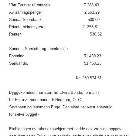
Vårt Forsvar til røntgen 7 288.43
Av samlagspenger 2 553.29
Sandar Sparebank 500.00
Private bidragsytere 11 355.81
Renter 536.62
Sandefj. Sanitets- og tuberkulose-
Forening 51 450.23
Sandar do.
51 450.23
Kr 250 574.61
Byggekomiteen har vært fru Elvira Bonde, formann,
frk Erika Zimmermann, dr Nordrum, O. C.
Sørensen og lensmann Enge. Den siste har vært ansvarlig
for selve bygget».
Etableringen av tuberkulosehjemmet hadde nok vært en oppgave