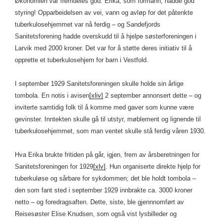
Økonomien var fremdeles god: Erika, som formann, hadde god
styring! Opparbeidelsen av vei, vann og avløp for det påtenkte
tuberkulosehjemmet var nå ferdig – og Sandefjords
Sanitetsforening hadde overskudd til å hjelpe søsterforeningen i
Larvik med 2000 kroner. Det var for å støtte deres initiativ til å
opprette et tuberkulosehjem for barn i Vestfold.
I september 1929 Sanitetsforeningen skulle holde sin årlige
tombola. En notis i avisen
[xliv]
2 september annonsert dette – og
inviterte samtidig folk til å komme med gaver som kunne være
gevinster. Inntekten skulle gå til utstyr, møblement og lignende til
tuberkulosehjemmet, som man ventet skulle stå ferdig våren 1930.
Hva Erika brukte fritiden på går, igjen, frem av årsberetningen for
Sanitetsforeningen for 1929
[xlv]
. Hun organiserte direkte hjelp for
tuberkuløse og sårbare for sykdommen; det ble holdt tombola –
den som fant sted i september 1929 innbrakte ca. 3000 kroner
netto – og foredragsaften. Dette, siste, ble gjennnomført av
Reisesøster Elise Knudsen, som også vist lysbilleder og