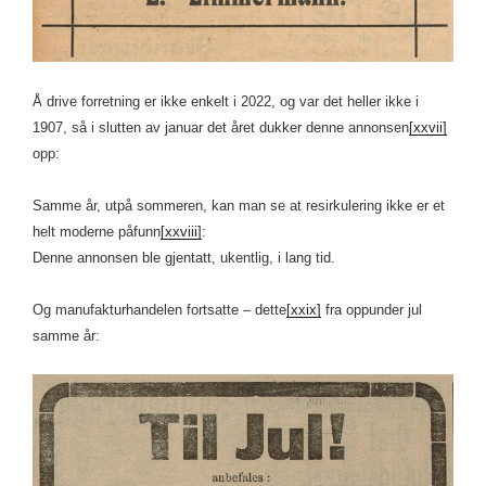
Å drive forretning er ikke enkelt i 2022, og var det heller ikke i
1907, så i slutten av januar det året dukker denne annonsen
[xxvii]
opp:
Samme år, utpå sommeren, kan man se at resirkulering ikke er et
helt moderne påfunn
[xxviii]
:
Denne annonsen ble gjentatt, ukentlig, i lang tid.
Og manufakturhandelen fortsatte – dette
[xxix]
fra oppunder jul
samme år: