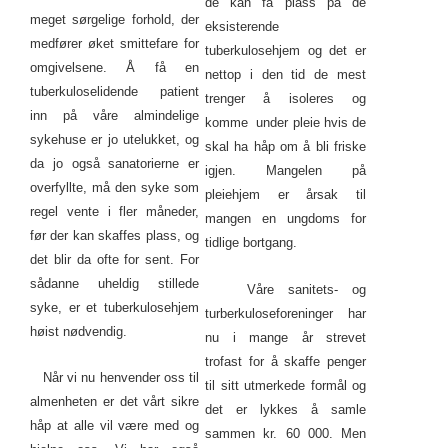
de kan få plass på de
meget sørgelige forhold, der
eksisterende
medfører øket smittefare for
tuberkulosehjem og det er
omgivelsene. Å få en
nettop i den tid de mest
tuberkuloselidende patient
trenger å isoleres og
inn på våre almindelige
komme under pleie hvis de
sykehuse er jo utelukket, og
skal ha håp om å bli friske
da jo også sanatorierne er
igjen. Mangelen på
overfyllte, må den syke som
pleiehjem er årsak til
regel vente i fler måneder,
mangen en ungdoms for
før der kan skaffes plass, og
tidlige bortgang.
det blir da ofte for sent. For
sådanne uheldig stillede
Våre sanitets- og
syke, er et tuberkulosehjem
turberkuloseforeninger har
høist nødvendig.
nu i mange år strevet
trofast for å skaffe penger
Når vi nu henvender oss til
til sitt utmerkede formål og
almenheten er det vårt sikre
det er lykkes å samle
håp at alle vil være med og
sammen kr. 60 000. Men